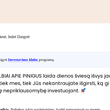
nė, Indrė Dargytė
sigyti
Investavimo klubo
programą.
AI APIE PINIGUS laida dienos šviesą išvys ja
ek mes, tiek Jūs nekantraujate išgirsti, ką gi
nę nepriklausomybę investuojant.
eikia.
Nebebus jokių pasiteisinimų, kodėl neinvestuoti su mumis.