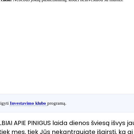
sigyti
Investavimo klubo
programą.
AI APIE PINIGUS laida dienos šviesą išvys ja
ek mes, tiek Jūs nekantraujate išgirsti, ką gi