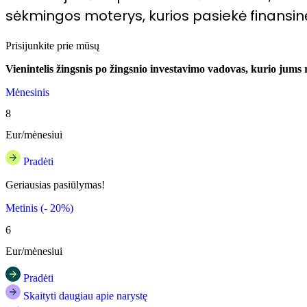
sėkmingos moterys, kurios pasiekė finansi
Prisijunkite prie mūsų
Vienintelis žingsnis po žingsnio investavimo vadovas, kurio jums r
Mėnesinis
8
Eur/mėnesiui
Pradėti
Geriausias pasiūlymas!
Metinis (- 20%)
6
Eur/mėnesiui
Pradėti
Skaityti daugiau apie narystę