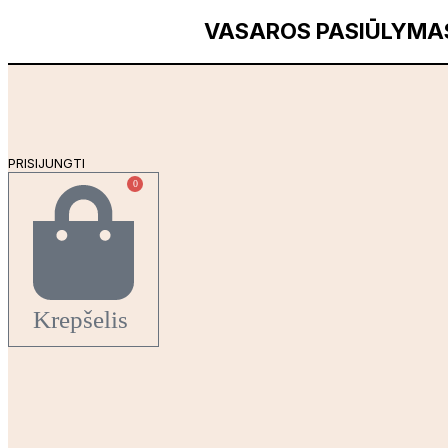
Eiti
VASAROS PASIŪLYMAS! 
prie
turinio
PRISIJUNGTI
0
Krepšelis