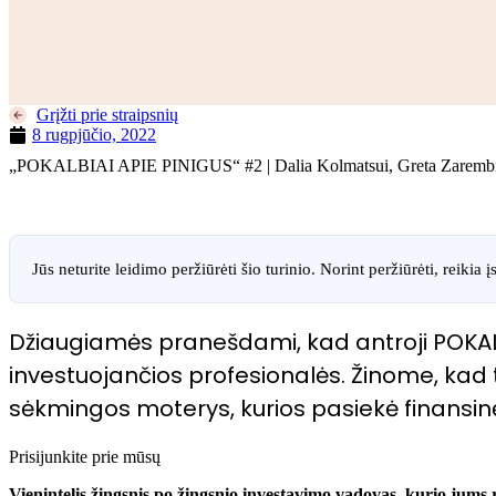
Grįžti prie straipsnių
8 rugpjūčio, 2022
„POKALBIAI APIE PINIGUS“ #2 | Dalia Kolmatsui, Greta Zarembie
Jūs neturite leidimo peržiūrėti šio turinio. Norint peržiūrėti, reikia į
Džiaugiamės pranešdami, kad antroji POKALBI
investuojančios profesionalės. Žinome, kad ti
sėkmingos moterys, kurios pasiekė finansi
Prisijunkite prie mūsų
Vienintelis žingsnis po žingsnio investavimo vadovas, kurio jums r