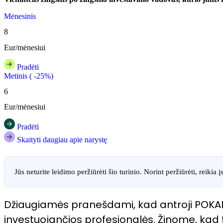
Mėnesinis
8
Eur/mėnesiui
Pradėti
Metinis ( -25%)
6
Eur/mėnesiui
Pradėti
Skaityti daugiau apie narystę
Jūs neturite leidimo peržiūrėti šio turinio. Norint peržiūrėti, reikia į
Džiaugiamės pranešdami, kad antroji POKALBI
investuojančios profesionalės. Žinome, kad ti