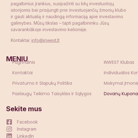
pagalbinius įrankius, susipažinti su kitų investuotojų
istorijomis bei prisijungti prie investuojančių žmonių klubo
ir gauti aktualią ir naudingą informaciją apie investavimo
galimybes. Mūsų tikslas – tapti pagalbininku Jūsų
savarankiškoje investavimo kelionėje.
Kontaktai:
info@inwest.lt
MENIU
Pagrindinis
INWEST Klubas
Kontaktai
Individualios Ko
Privatumo Ir Slapukų Politika
Mokymai Įmon
Paslaugų Teikimo Taisyklės Ir Sąlygos
Dovanų Kupona
Sekite mus
Facebook
Instagram
LinkedIn