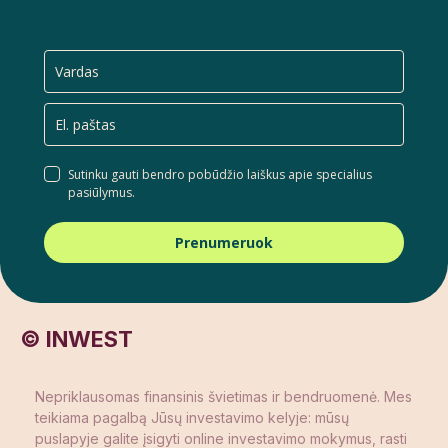
Sutinku gauti bendro pobūdžio laiškus apie specialius
pasiūlymus.
Prenumeruok
© INWEST
Nepriklausomas finansinis švietimas ir bendruomenė. Mes
teikiama pagalbą Jūsų investavimo kelyje: mūsų
puslapyje galite įsigyti online investavimo mokymus, rasti