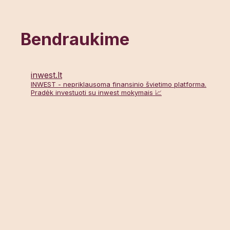
Bendraukime
inwest.lt
INWEST - nepriklausoma finansinio švietimo platforma.
Pradėk investuoti su inwest mokymais 📈