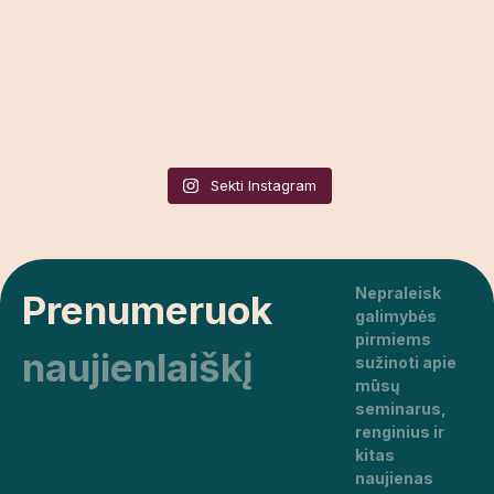
Sekti Instagram
Nepraleisk
Prenumeruok
galimybės
pirmiems
naujienlaiškį
sužinoti apie
mūsų
seminarus,
renginius ir
kitas
naujienas