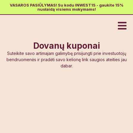
VASAROS PASIŪLYMAS! Su kodu INWEST15 - gaukite 15%
nuolaidą visiems mokymams!
Dovanų kuponai
Suteikite savo artimajam galimybę prisijungti prie investuotojų
bendruomenės ir pradėti savo kelionę link saugios ateities jau
dabar.