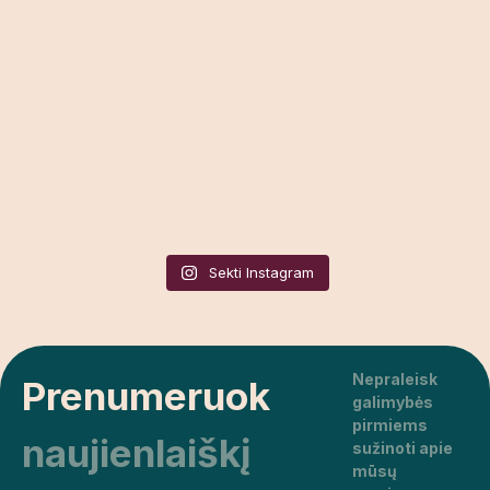
Sekti Instagram
Nepraleisk
Prenumeruok
galimybės
pirmiems
naujienlaiškį
sužinoti apie
mūsų