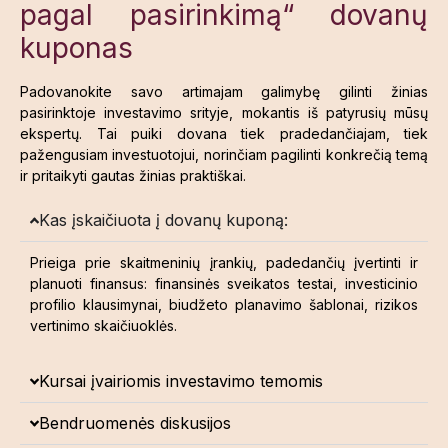
pagal pasirinkimą“ dovanų
kuponas
Padovanokite savo artimajam galimybę gilinti žinias
pasirinktoje investavimo srityje, mokantis iš patyrusių mūsų
ekspertų. Tai puiki dovana tiek pradedančiajam, tiek
pažengusiam investuotojui, norinčiam pagilinti konkrečią temą
ir pritaikyti gautas žinias praktiškai.
Kas įskaičiuota į dovanų kuponą:
Prieiga prie skaitmeninių įrankių, padedančių įvertinti ir
planuoti finansus: finansinės sveikatos testai, investicinio
profilio klausimynai, biudžeto planavimo šablonai, rizikos
vertinimo skaičiuoklės.
Kursai įvairiomis investavimo temomis
Bendruomenės diskusijos