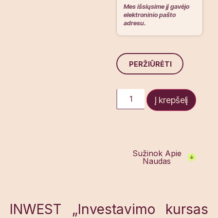
Mes išsiųsime jį gavėjo
elektroninio pašto
adresu.
PERŽIŪRĖTI
Į krepšelį
Sužinok Apie
Naudas
INWEST „Investavimo kursas