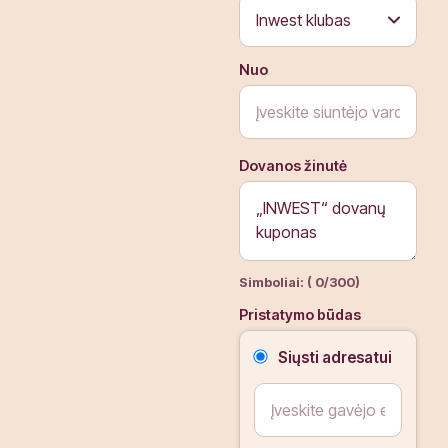
Jūsų
Čia bus rodomas
žinutė
jūsų sveikinimo
Nuo
:
tekstas.
Dovanos žinutė
Simboliai: (
0
/300)
Pristatymo būdas
Siųsti adresatui