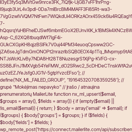
Il3yE3fy5q3MVtGw9nrce3FK_7lQfjk-UjGB7vFF1hrPng-
I9juqb3UrL4v3pdl-0Da7mlBrcBMI4MAFF3Fi85Rt-wa3-
7VgGzwlVVQM7NtFwn7WIQkdUi4ORKzAOrx459ck6Iu4RQEagYl
7-
hQqsrqYuHBFhelDJSwf6mbmEGoX2EUnvXIK_k1BMSk4XNCz8Wt_
Asp-C_62XQ8tbuqdIWf7lgF4i-
GUkCXGpKH8qjzBSIFk7V0uj44PM34euoqCpsww2GC-
jZA6seJgTdmGmONOPt2nrazrIbSQB0EOX4p1Tq_IMvpmyp9tA
NTJsWcKLivBy7NDA8Ht28T8NuzesgrS1XjPg-KVFG-cx-
SS8BJFnJ1MXVgb54YeFMW_dO2SRwc2_5cDHDeCTnskWfA2uOY
uz0zEZJYeJsfg0JG1V-5gtpYvzcEFso'); //
define('NX_ML_FAILED_GROUP', '191645320708359258'); //
grupė "Mokėjimas nepavyko" // Įrašo / atnaujina
prenumeratorių MailerLite function nx_ml_upsert($email,
$groups = array(), $fields = array()) { if (empty($email) ||
!is_email($email)) { return; } $body = array('email' => $email); if
($groups) { $body['groups'] = $groups; } if ($fields) {
$body['fields'] = $fields; }
wp_remote_post('https://connect.mailerlite.com/api/subscribers