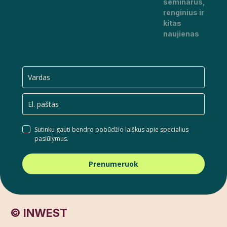
seminarus,
renginius ir
kitas
naujienas
Sutinku gauti bendro pobūdžio laiškus apie specialius
pasiūlymus.
Prenumeruok
© INWEST