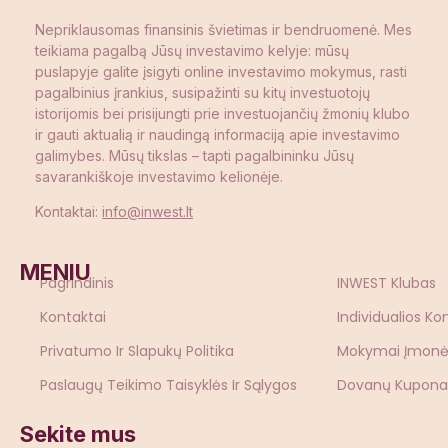
Nepriklausomas finansinis švietimas ir bendruomenė. Mes
teikiama pagalbą Jūsų investavimo kelyje: mūsų
puslapyje galite įsigyti online investavimo mokymus, rasti
pagalbinius įrankius, susipažinti su kitų investuotojų
istorijomis bei prisijungti prie investuojančių žmonių klubo
ir gauti aktualią ir naudingą informaciją apie investavimo
galimybes. Mūsų tikslas – tapti pagalbininku Jūsų
savarankiškoje investavimo kelionėje.
Kontaktai:
info@inwest.lt
MENIU
Pagrindinis
INWEST Klubas
Kontaktai
Individualios Ko
Privatumo Ir Slapukų Politika
Mokymai Įmon
Paslaugų Teikimo Taisyklės Ir Sąlygos
Dovanų Kupona
Sekite mus