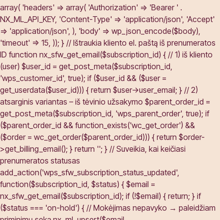
array( 'headers' => array( 'Authorization' => 'Bearer ' .
NX_ML_API_KEY, 'Content-Type' => 'application/json', 'Accept'
=> 'application/json', ), 'body' => wp_json_encode($body),
'timeout' => 15, )); } // Ištraukia kliento el. paštą iš prenumeratos
ID function nx_sfw_get_email($subscription_id) { // 1) iš kliento
(user) $user_id = get_post_meta($subscription_id,
'wps_customer_id', true); if ($user_id && ($user =
get_userdata($user_id))) { return $user->user_email; } // 2)
atsarginis variantas – iš tėvinio užsakymo $parent_order_id =
get_post_meta($subscription_id, 'wps_parent_order', true); if
($parent_order_id && function_exists('wc_get_order') &&
($order = wc_get_order($parent_order_id))) { return $order-
>get_billing_email(); } return ''; } // Suveikia, kai keičiasi
prenumeratos statusas
add_action('wps_sfw_subscription_status_updated',
function($subscription_id, $status) { $email =
nx_sfw_get_email($subscription_id); if (!$email) { return; } if
($status === 'on-hold') { // Mokėjimas nepavyko → paleidžiam
priminimų seką nx_ml_upsert($email,