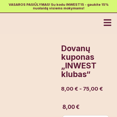
VASAROS PASIŪLYMAS! Su kodu INWEST15 - gaukite 15%
nuolaidą visiems mokymams!
Dovanų
kuponas
„INWEST
Dovanų
klubas“
kuponas
„INWEST
klubas“
8,00
€
-
75,00
€
€
Nuo :
Jūsų vardas
8,00
€
Kam :
Gavėjas@pastas.lt