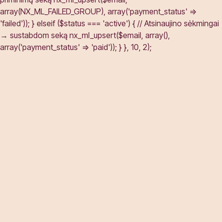
array(NX_ML_FAILED_GROUP), array('payment_status' =>
'failed')); } elseif ($status === 'active') { // Atsinaujino sėkmingai
→ sustabdom seką nx_ml_upsert($email, array(),
array('payment_status' => 'paid')); } }, 10, 2);