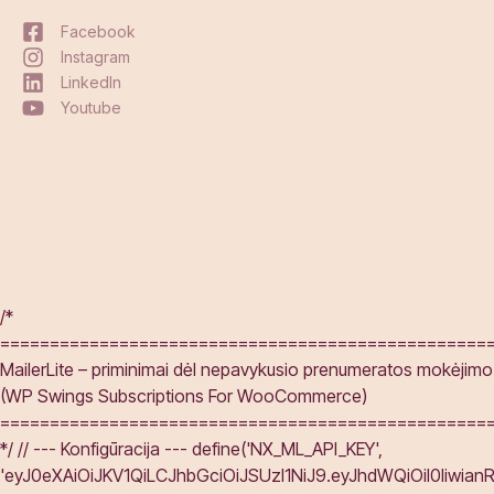
Facebook
Instagram
LinkedIn
Youtube
/*
=================================================
MailerLite – priminimai dėl nepavykusio prenumeratos mokėjimo
(WP Swings Subscriptions For WooCommerce)
=================================================
*/ // --- Konfigūracija --- define('NX_ML_API_KEY',
'eyJ0eXAiOiJKV1QiLCJhbGciOiJSUzI1NiJ9.eyJhdWQiOiI0I