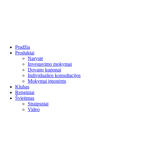
Pradžia
Produktai
Narystė
Investavimo mokymai
Dovanų kuponai
Individualios konsultacijos
Mokymai įmonėms
Klubas
Renginiai
Švietimas
Straipsniai
Video