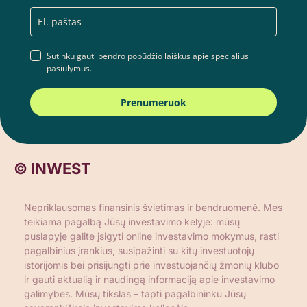
Sutinku gauti bendro pobūdžio laiškus apie specialius
pasiūlymus.
Prenumeruok
© INWEST
Nepriklausomas finansinis švietimas ir bendruomenė. Mes
teikiama pagalbą Jūsų investavimo kelyje: mūsų
puslapyje galite įsigyti online investavimo mokymus, rasti
pagalbinius įrankius, susipažinti su kitų investuotojų
istorijomis bei prisijungti prie investuojančių žmonių klubo
ir gauti aktualią ir naudingą informaciją apie investavimo
galimybes. Mūsų tikslas – tapti pagalbininku Jūsų