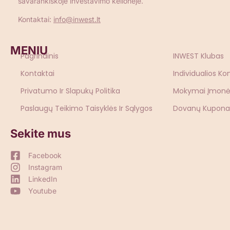
savarankiškoje investavimo kelionėje.
Kontaktai:
info@inwest.lt
MENIU
Pagrindinis
INWEST Klubas
Kontaktai
Individualios Ko
Privatumo Ir Slapukų Politika
Mokymai Įmon
Paslaugų Teikimo Taisyklės Ir Sąlygos
Dovanų Kupona
Sekite mus
Facebook
Instagram
LinkedIn
Youtube