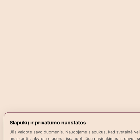
Slapukų ir privatumo nuostatos
Jūs valdote savo duomenis. Naudojame slapukus, kad svetainė vei
analizuoti lankytojų elgseną, išsaugoti jūsų pasirinkimus ir, gavus su