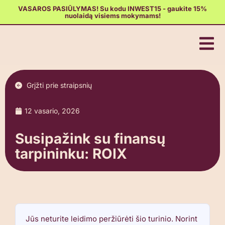
VASAROS PASIŪLYMAS! Su kodu INWEST15 - gaukite 15%
nuolaidą visiems mokymams!
Grįžti prie straipsnių
12 vasario, 2026
Susipažink su finansų
tarpininku: ROIX
Jūs neturite leidimo peržiūrėti šio turinio. Norint