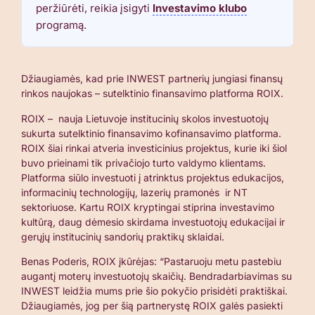
peržiūrėti, reikia įsigyti
Investavimo klubo
programą.
Džiaugiamės, kad prie INWEST partnerių jungiasi finansų
rinkos naujokas – sutelktinio finansavimo platforma ROIX.
ROIX –
nauja Lietuvoje institucinių skolos investuotojų
sukurta sutelktinio finansavimo kofinansavimo platforma.
ROIX šiai rinkai atveria investicinius projektus, kurie iki šiol
buvo prieinami tik privačiojo turto valdymo klientams.
Platforma siūlo investuoti į atrinktus projektus edukacijos,
informacinių technologijų, lazerių pramonės ir NT
sektoriuose. Kartu ROIX kryptingai stiprina investavimo
kultūrą, daug dėmesio skirdama investuotojų edukacijai ir
gerųjų institucinių sandorių praktikų sklaidai.
Benas Poderis, ROIX įkūrėjas: “Pastaruoju metu pastebiu
augantį moterų investuotojų skaičių. Bendradarbiavimas su
INWEST leidžia mums prie šio pokyčio prisidėti praktiškai.
Džiaugiamės, jog per šią partnerystę ROIX galės pasiekti