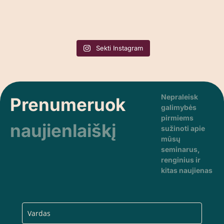
Sekti Instagram
Nepraleisk
Prenumeruok
galimybės
pirmiems
naujienlaiškį
sužinoti apie
mūsų
seminarus,
renginius ir
kitas naujienas