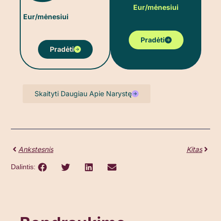
Eur/mėnesiui
Eur/mėnesiui
Pradėti
Pradėti
Skaityti Daugiau Apie Narystę
Ankstesnis
Kitas
Dalintis: