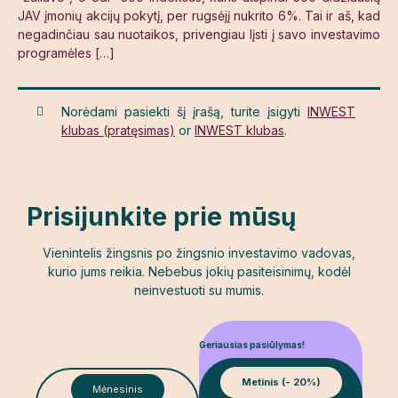
JAV įmonių akcijų pokytį, per rugsėjį nukrito 6%. Tai ir aš, kad
negadinčiau sau nuotaikos, privengiau lįsti į savo investavimo
programėles […]
Norėdami pasiekti šį įrašą, turite įsigyti
INWEST
klubas (pratęsimas)
or
INWEST klubas
.
Prisijunkite prie mūsų
Vienintelis žingsnis po žingsnio investavimo vadovas,
kurio jums reikia.
Nebebus jokių pasiteisinimų, kodėl
neinvestuoti su mumis.
Geriausias pasiūlymas!
Metinis (- 20%)
Mėnesinis