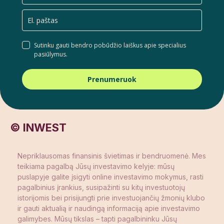
Sutinku gauti bendro pobūdžio laiškus apie specialius
pasiūlymus.
Prenumeruok
© INWEST
Nepriklausomas finansinis švietimas ir bendruomenė. Mes
teikiama pagalbą Jūsų investavimo kelyje: mūsų
puslapyje galite įsigyti online investavimo mokymus, rasti
pagalbinius įrankius, susipažinti su kitų investuotojų
istorijomis bei prisijungti prie investuojančių žmonių klubo
ir gauti aktualią ir naudingą informaciją apie investavimo
galimybes. Mūsų tikslas – tapti pagalbininku Jūsų