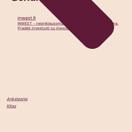
inwest.lt
INWEST - nepriklausoma finansinio švietimo platforma.
Pradėk investuoti su inwest mokymais 📈
Ankstesnis
Kitas