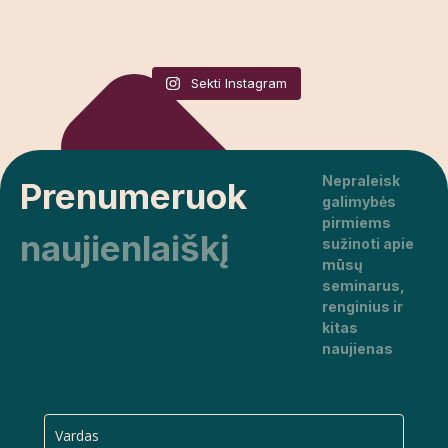
Sekti Instagram
Nepraleisk
Prenumeruok
galimybės
pirmiems
naujienlaiškį
sužinoti apie
mūsų
seminarus,
renginius ir
kitas
naujienas