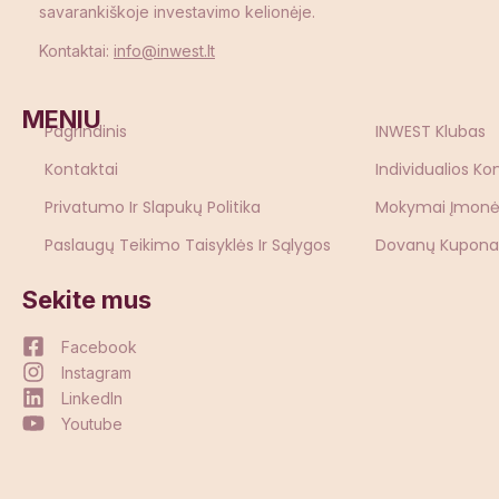
savarankiškoje investavimo kelionėje.
Kontaktai:
info@inwest.lt
MENIU
Pagrindinis
INWEST Klubas
Kontaktai
Individualios Ko
Privatumo Ir Slapukų Politika
Mokymai Įmon
Paslaugų Teikimo Taisyklės Ir Sąlygos
Dovanų Kupona
Sekite mus
Facebook
Instagram
LinkedIn
Youtube