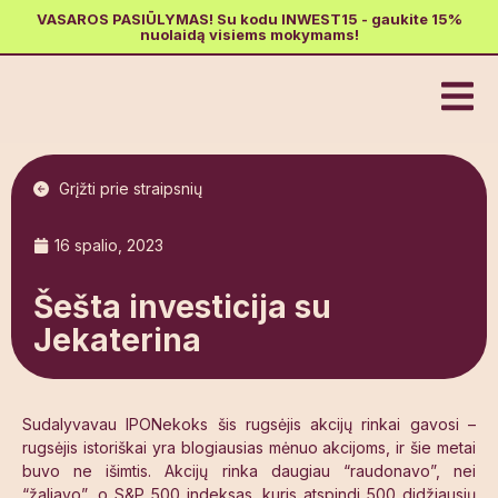
VASAROS PASIŪLYMAS! Su kodu INWEST15 - gaukite 15%
nuolaidą visiems mokymams!
Grįžti prie straipsnių
16 spalio, 2023
Šešta investicija su
Jekaterina
Sudalyvavau IPONekoks šis rugsėjis akcijų rinkai gavosi –
rugsėjis istoriškai yra blogiausias mėnuo akcijoms, ir šie metai
buvo ne išimtis. Akcijų rinka daugiau “raudonavo”, nei
“žaliavo”, o S&P 500 indeksas, kuris atspindi 500 didžiausių