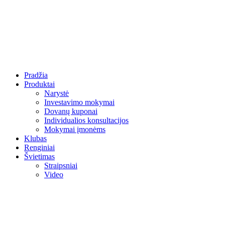
Pradžia
Produktai
Narystė
Investavimo mokymai
Dovanų kuponai
Individualios konsultacijos
Mokymai įmonėms
Klubas
Renginiai
Švietimas
Straipsniai
Video