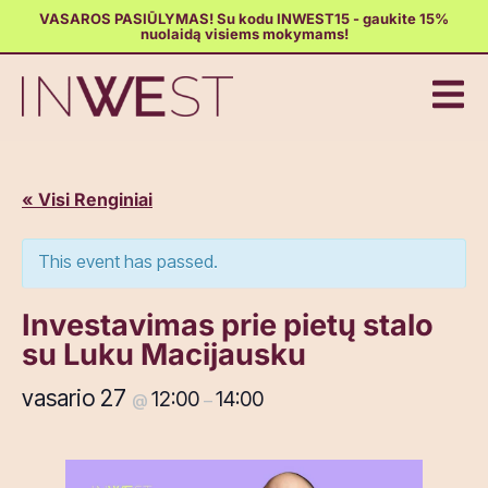
VASAROS PASIŪLYMAS! Su kodu INWEST15 - gaukite 15%
nuolaidą visiems mokymams!
« Visi Renginiai
This event has passed.
Investavimas prie pietų stalo
su Luku Macijausku
vasario 27
12:00
14:00
@
–