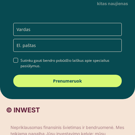
kitas naujienas
Sutinku gauti bendro pobūdžio laiškus apie specialius
pasiūlymus.
Prenumeruok
© INWEST
Nepriklausomas finansinis švietimas ir bendruomenė. Mes
teikiama pagalbą Jūsų investavimo kelyje: mūsų