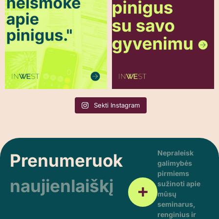
Sekti Instagram
Nepraleisk
Prenumeruok
galimybės
pirmiems
naujienlaiškį
sužinoti apie
mūsų
seminarus,
renginius ir