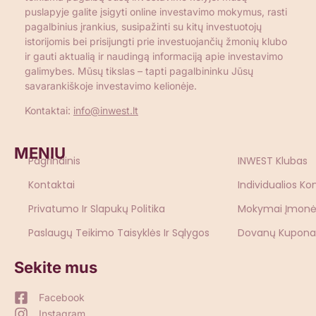
puslapyje galite įsigyti online investavimo mokymus, rasti
pagalbinius įrankius, susipažinti su kitų investuotojų
istorijomis bei prisijungti prie investuojančių žmonių klubo
ir gauti aktualią ir naudingą informaciją apie investavimo
galimybes. Mūsų tikslas – tapti pagalbininku Jūsų
savarankiškoje investavimo kelionėje.
Kontaktai:
info@inwest.lt
MENIU
Pagrindinis
INWEST Klubas
Kontaktai
Individualios Ko
Privatumo Ir Slapukų Politika
Mokymai Įmon
Paslaugų Teikimo Taisyklės Ir Sąlygos
Dovanų Kupona
Sekite mus
Facebook
Instagram