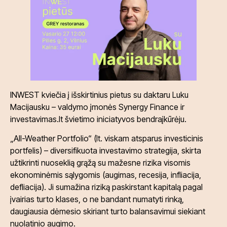
INWEST kviečia į išskirtinius pietus su daktaru Luku
Macijausku – valdymo įmonės Synergy Finance ir
investavimas.lt švietimo iniciatyvos bendraįkūrėju.
„All-Weather Portfolio“ (lt. viskam atsparus investicinis
portfelis) – diversifikuota investavimo strategija, skirta
užtikrinti nuoseklią grąžą su mažesne rizika visomis
ekonominėmis sąlygomis (augimas, recesija, infliacija,
defliacija). Ji sumažina riziką paskirstant kapitalą pagal
įvairias turto klases, o ne bandant numatyti rinką,
daugiausia dėmesio skiriant turto balansavimui siekiant
nuolatinio augimo.