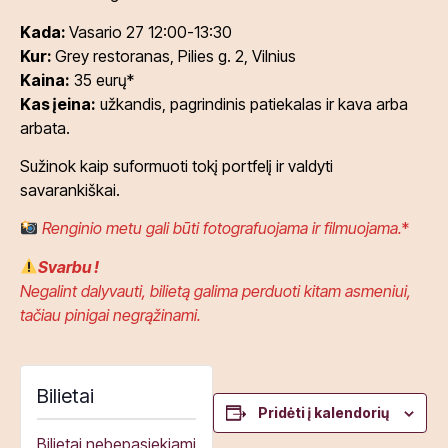
Kada:
Vasario 27 12:00-13:30
Kur:
Grey restoranas, Pilies g. 2, Vilnius
Kaina:
35 eurų*
Kas įeina:
užkandis, pagrindinis patiekalas ir kava arba
arbata.
Sužinok kaip suformuoti tokį portfelį ir valdyti
savarankiškai.
Renginio metu gali būti fotografuojama ir filmuojama.
*
Svarbu !
Negalint dalyvauti, bilietą galima perduoti kitam asmeniui,
tačiau pinigai negrąžinami.
Bilietai
Pridėti į kalendorių
Bilietai nebepasiekiami