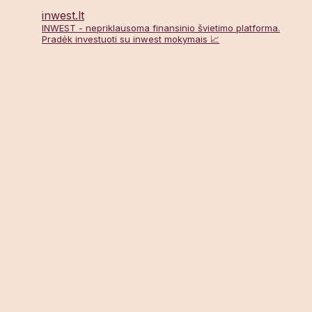
inwest.lt
INWEST - nepriklausoma finansinio švietimo platforma.
Pradėk investuoti su inwest mokymais 📈