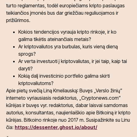
turto reglamentas, todėl europiečiams kripto paslaugas
teikiančios įmonės bus dar griežčiau reguliuojamos ir
prižiūrimos.
Kokios tendencijos vyrauja kripto rinkoje, ir ko
galima tikėtis ateinančiais metais?
Ar kriptovaliutos yra burbulas, kuris vieną dieną
sprogs?
Ar verta investuoti į kriptovaliutas, ir jei taip, kaip tai
daryti?
Kokią dalį investicinio portfelio galima skirti
kriptovaliutoms?
Apie pietų svečią Liną Kmeliauską: Buvęs „Verslo žinių”
interneto vyriausiasis redaktorius, „Cryptonews.com”
kūrėjas ir buvęs vyr. redaktorius, dabar laisvai samdomas
autorius, konsultantas, naujienlaiškio apie Bitkoiną ir kripto
kūrėjas. Bitkoino rinkoje nuo 2017 m. Susipažinkite su Linu
čia:
https://dessenter.ghost.io/about/