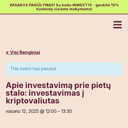
VASAROS PASIŪLYMAS! Su kodu INWEST15 - gaukite 15%
nuolaidą visiems mokymams!
« Visi Renginiai
This event has passed.
Apie investavimą prie pietų
stalo: investavimas į
kriptovaliutas
vasario 12, 2025
@
12:00
–
13:30