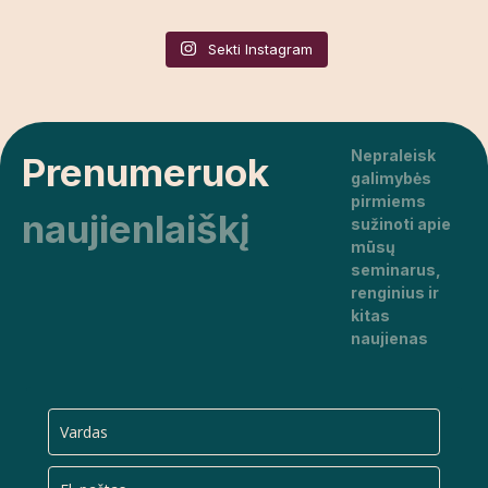
Sekti Instagram
Nepraleisk
Prenumeruok
galimybės
pirmiems
naujienlaiškį
sužinoti apie
mūsų
seminarus,
renginius ir
kitas
naujienas