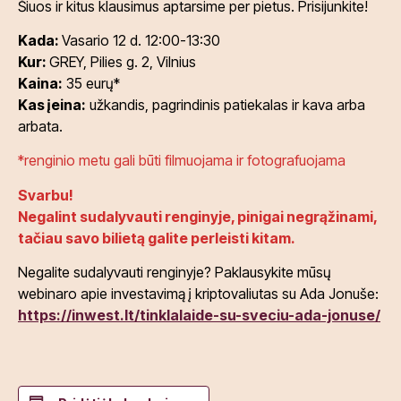
Šiuos ir kitus klausimus aptarsime per pietus. Prisijunkite!
Kada:
Vasario 12 d. 12:00-13:30
Kur:
GREY, Pilies g. 2, Vilnius
Kaina:
35 eurų*
Kas įeina:
užkandis, pagrindinis patiekalas ir kava arba
arbata.
*renginio metu gali būti filmuojama ir fotografuojama
Svarbu!
Negalint sudalyvauti renginyje, pinigai negrąžinami,
tačiau savo bilietą galite perleisti kitam.
Negalite sudalyvauti renginyje? Paklausykite mūsų
webinaro apie investavimą į kriptovaliutas su Ada Jonuše:
https://inwest.lt/tinklalaide-su-sveciu-ada-jonuse/