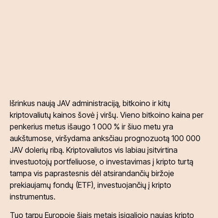
Išrinkus naują JAV administraciją, bitkoino ir kitų
kriptovaliutų kainos šovė į viršų. Vieno bitkoino kaina per
penkerius metus išaugo 1 000 % ir šiuo metu yra
aukštumose, viršydama anksčiau prognozuotą 100 000
JAV dolerių ribą. Kriptovaliutos vis labiau įsitvirtina
investuotojų portfeliuose, o investavimas į kripto turtą
tampa vis paprastesnis dėl atsirandančių biržoje
prekiaujamų fondų (ETF), investuojančių į kripto
instrumentus.
Tuo tarpu Europoje šiais metais įsigaliojo naujas kripto