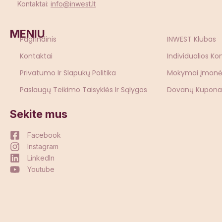
Kontaktai:
info@inwest.lt
MENIU
Pagrindinis
INWEST Klubas
Kontaktai
Individualios Ko
Privatumo Ir Slapukų Politika
Mokymai Įmon
Paslaugų Teikimo Taisyklės Ir Sąlygos
Dovanų Kupona
Sekite mus
Facebook
Instagram
LinkedIn
Youtube