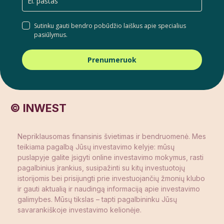
Sutinku gauti bendro pobūdžio laiškus apie specialius
pasiūlymus.
Prenumeruok
© INWEST
Nepriklausomas finansinis švietimas ir bendruomenė. Mes
teikiama pagalbą Jūsų investavimo kelyje: mūsų
puslapyje galite įsigyti online investavimo mokymus, rasti
pagalbinius įrankius, susipažinti su kitų investuotojų
istorijomis bei prisijungti prie investuojančių žmonių klubo
ir gauti aktualią ir naudingą informaciją apie investavimo
galimybes. Mūsų tikslas – tapti pagalbininku Jūsų
savarankiškoje investavimo kelionėje.