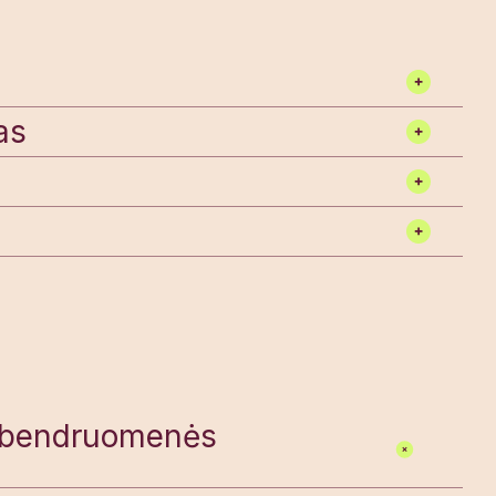
as
ą bendruomenės