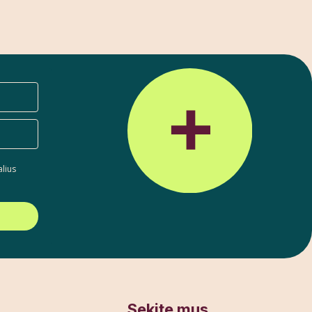
alius
Sekite mus