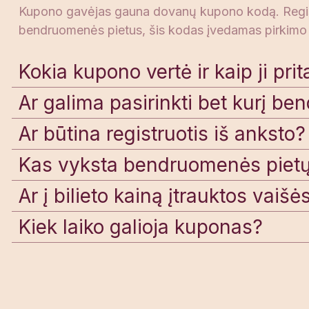
Kupono gavėjas gauna dovanų kupono kodą. Registruo
bendruomenės pietus, šis kodas įvedamas pirkimo 
Kokia kupono vertė ir kaip ji pri
Ar galima pasirinkti bet kurį b
Ar būtina registruotis iš anksto?
Kas vyksta bendruomenės piet
Ar į bilieto kainą įtrauktos vaišė
Kiek laiko galioja kuponas?