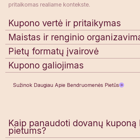
pritaikomas realiame kontekste.
Kupono vertė ir pritaikymas
Maistas ir renginio organizavim
Pietų formatų įvairovė
Kupono galiojimas
Sužinok Daugiau Apie Bendruomenės Pietūs
Kaip panaudoti dovanų kupon
pietums?