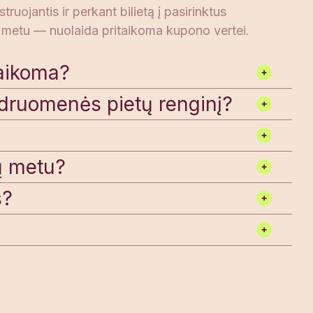
jantis ir perkant bilietą į pasirinktus
metu — nuolaida pritaikoma kupono vertei.
taikoma?
endruomenės pietų renginį?
ų metu?
s?