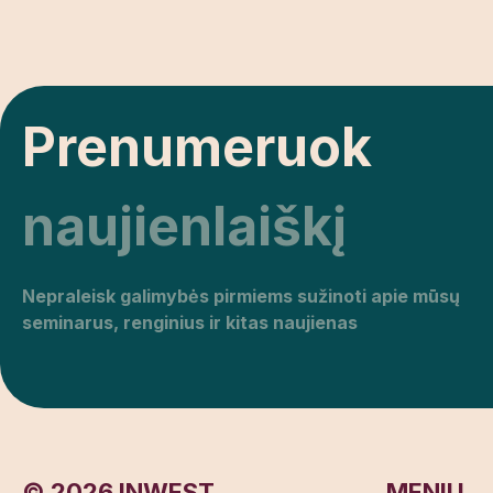
Prenumeruok
naujienlaiškį
Nepraleisk galimybės pirmiems sužinoti apie mūsų
seminarus, renginius ir kitas naujienas
©
2026
INWEST
MENIU