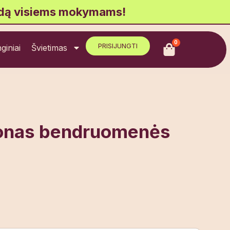
idą visiems mokymams!
0
PRISIJUNGTI
giniai
Švietimas
onas bendruomenės