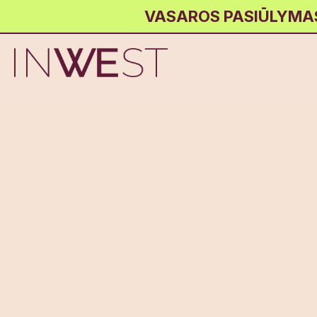
VASAROS PASIŪLYMAS! 
Dovanų kuponas bendruomenės
pietums
€
Nuo :
Jūsų va