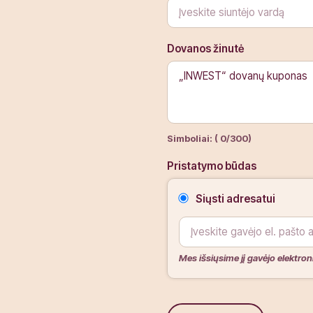
s.lt
Dovanos žinutė
tas.
Simboliai: (
0
/300)
Pristatymo būdas
Siųsti adresatui
Mes išsiųsime jį gavėjo elektron