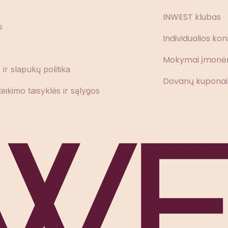
INWEST klubas
s
Individualios kon
Mokymai įmon
ir slapukų politika
Dovanų kuponai
eikimo taisyklės ir sąlygos