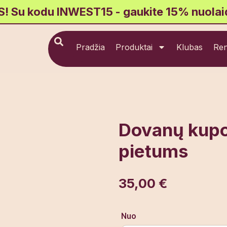
Su kodu INWEST15 - gaukite 15% nuola
Pradžia
Produktai
Klubas
Ren
Dovanų kup
pietums
35,00
€
Nuo
rdas