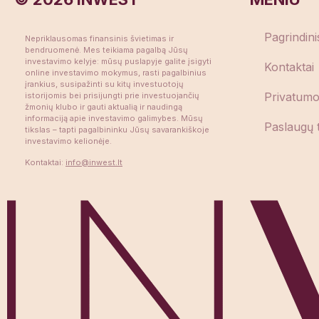
Pagrindini
Nepriklausomas finansinis švietimas ir
bendruomenė. Mes teikiama pagalbą Jūsų
investavimo kelyje: mūsų puslapyje galite įsigyti
Kontaktai
online investavimo mokymus, rasti pagalbinius
įrankius, susipažinti su kitų investuotojų
Privatumo 
istorijomis bei prisijungti prie investuojančių
žmonių klubo ir gauti aktualią ir naudingą
informaciją apie investavimo galimybes. Mūsų
Paslaugų t
tikslas – tapti pagalbininku Jūsų savarankiškoje
investavimo kelionėje.
Kontaktai:
info@inwest.lt