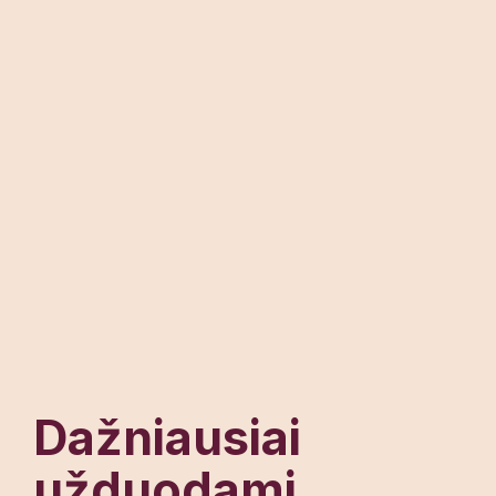
Dažniausiai
užduodami