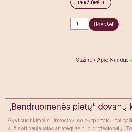
PERŽIŪRĖTI
Į krepšelį
Sužinok Apie Naudas
„Bendruomenės pietų“ dovanų 
Gyvi susitikimai su investavimo ekspertais – tai galim
sužinoti naujausias strategijas nuo profesionalų.