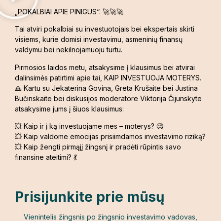
„POKALBIAI APIE PINIGUS“. 🚀🚀🚀
Tai atviri pokalbiai su investuotojais bei ekspertais skirti
visiems, kurie domisi investavimu, asmeninių finansų
valdymu bei nekilnojamuoju turtu.
Pirmosios laidos metu, atsakysime į klausimus bei atvirai
dalinsimės patirtimi apie tai, KAIP INVESTUOJA MOTERYS.
🙏 Kartu su Jekaterina Govina, Greta Krušaite bei Justina
Bučinskaite bei diskusijos moderatore Viktorija Čijunskyte
atsakysime jums į šiuos klausimus:
💥 Kaip ir į ką investuojame mes – moterys? 🧐
💥 Kaip valdome emocijas prisiimdamos investavimo riziką?
💥 Kaip žengti pirmąjį žingsnį ir pradėti rūpintis savo
finansine ateitimi? 💃
Prisijunkite prie mūsų
Vienintelis žingsnis po žingsnio investavimo vadovas,