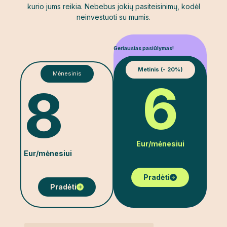
kurio jums reikia.
Nebebus jokių pasiteisinimų, kodėl
neinvestuoti su mumis.
Geriausias pasiūlymas!
Metinis (- 20%)
Mėnesinis
6
8
Eur/mėnesiui
Eur/mėnesiui
Pradėti
Pradėti