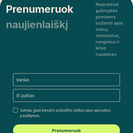
Nepraleisk
Prenumeruok
galimybės
pirmiems
naujienlaiškį
sužinoti apie
mūsų
seminarus,
renginius ir
kitas
naujienas
Sutinku gauti bendro pobūdžio laiškus apie specialius
pasiūlymus.
Prenumeruok