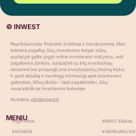
© INWEST
Nepriklausomas finansinis švietimas ir bendruomenė. Mes
teikiama pagalbą Jūsų investavimo kelyje: mūsų
puslapyje galite įsigyti online investavimo mokymus, rasti
pagalbinius įrankius, susipažinti su kitų investuotojų
istorijomis bei prisijungti prie investuojančių žmonių klubo
ir gauti aktualią ir naudingą informaciją apie investavimo
galimybes. Mūsų tikslas – tapti pagalbininku Jūsų
savarankiškoje investavimo kelionėje.
Kontaktai:
info@inwest.lt
MENIU
Pagrindinis
INWEST Klubas
Kontaktai
Individualios Ko