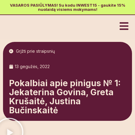
VASAROS PASIŪLYMAS! Su kodu INWEST15 - gaukite 15%
nuolaidą visiems mokymams!
Grįžti prie straipsnių
13 gegužės, 2022
Pokalbiai apie pinigus № 1:
Jekaterina Govina, Greta
Krušaitė, Justina
Bučinskaitė