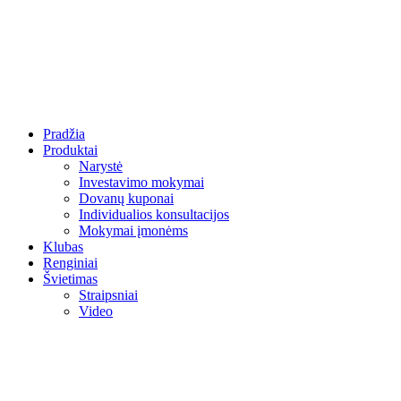
Pradžia
Produktai
Narystė
Investavimo mokymai
Dovanų kuponai
Individualios konsultacijos
Mokymai įmonėms
Klubas
Renginiai
Švietimas
Straipsniai
Video