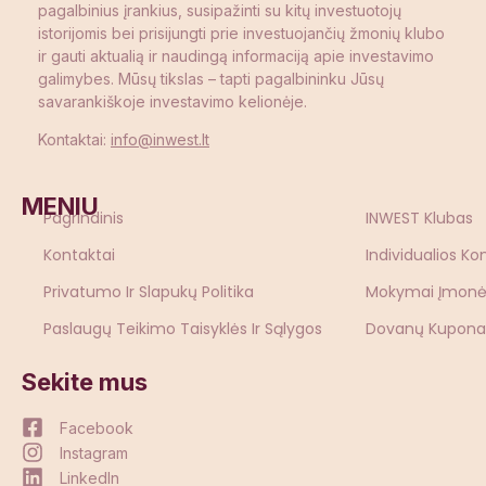
pagalbinius įrankius, susipažinti su kitų investuotojų
istorijomis bei prisijungti prie investuojančių žmonių klubo
ir gauti aktualią ir naudingą informaciją apie investavimo
galimybes. Mūsų tikslas – tapti pagalbininku Jūsų
savarankiškoje investavimo kelionėje.
Kontaktai:
info@inwest.lt
MENIU
Pagrindinis
INWEST Klubas
Kontaktai
Individualios Ko
Privatumo Ir Slapukų Politika
Mokymai Įmon
Paslaugų Teikimo Taisyklės Ir Sąlygos
Dovanų Kupona
Sekite mus
Facebook
Instagram
LinkedIn