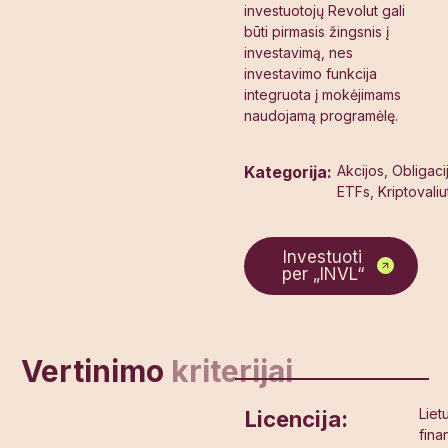
investuotojų Revolut gali
būti pirmasis žingsnis į
investavimą, nes
investavimo funkcija
integruota į mokėjimams
naudojamą programėlę.
Kategorija:
Akcijos, Obligaci
ETFs, Kriptovaliu
Investuoti
per „INVL“
Vertinimo
kriterijai
Liet
Licencija:
fina