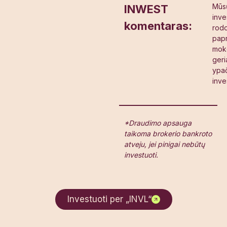
Mūs
INWEST
inve
komentaras
:
rodo
papr
moke
geri
ypa
inve
*Draudimo apsauga
taikoma brokerio bankroto
atveju, jei pinigai nebūtų
investuoti.
Investuoti per „INVL“