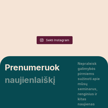
Sekti Instagram
Nepraleisk
Prenumeruok
galimybės
pirmiems
naujienlaiškį
sužinoti apie
mūsų
seminarus,
renginius ir
kitas
naujienas