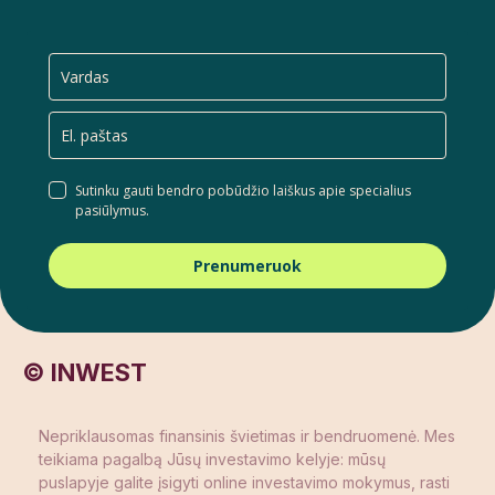
Sutinku gauti bendro pobūdžio laiškus apie specialius
pasiūlymus.
Prenumeruok
© INWEST
Nepriklausomas finansinis švietimas ir bendruomenė. Mes
teikiama pagalbą Jūsų investavimo kelyje: mūsų
puslapyje galite įsigyti online investavimo mokymus, rasti