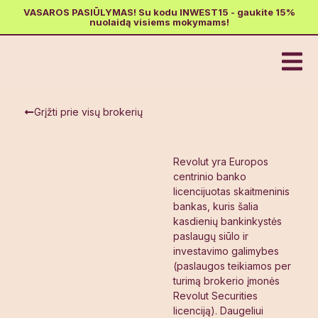
VASAROS PASIŪLYMAS! Su kodu INWEST15 - gaukite 15%
nuolaidą visiems mokymams!
Grįžti prie visų brokerių
Revolut yra Europos
centrinio banko
licencijuotas skaitmeninis
bankas, kuris šalia
kasdienių bankinkystės
paslaugų siūlo ir
investavimo galimybes
(paslaugos teikiamos per
turimą brokerio įmonės
Revolut Securities
licenciją). Daugeliui