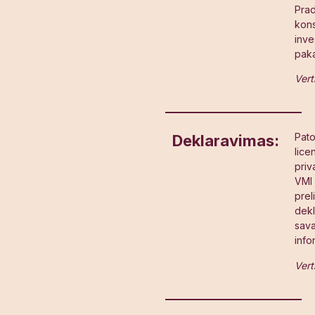
Prad
kon
inve
pak
Vert
Pato
Deklaravimas:
lice
priv
VMI 
prel
dekl
sava
info
Vert