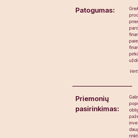
Grei
Patogumas
:
proc
prie
pard
fina
paie
fina
pirk
užd
Vert
Gali
Priemonių
popu
pasirinkimas
:
obli
paž
inve
daug
rink