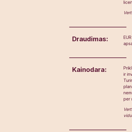
lice
Vert
EUR 
Draudimas:
aps
Prik
Kainodara:
ir i
Turi
plan
nem
per
Vert
vidu