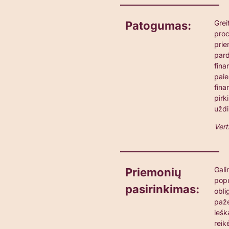
Grei
Patogumas
:
proc
prie
pard
fina
paie
fina
pirk
užd
Vert
Gali
Priemonių
popu
pasirinkimas
:
obli
paže
iešk
reik