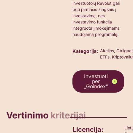
investuotojų Revolut gali
būti pirmasis žingsnis į
investavimą, nes
investavimo funkcija
integruota į mokėjimams
naudojamą programėlę.
Kategorija:
Akcijos, Obligaci
ETFs, Kriptovaliu
Investuoti
per
„Goindex“
Vertinimo
kriterijai
Liet
Licencija: