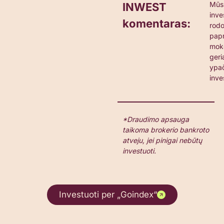
Mūs
INWEST
inve
komentaras
:
rodo
papr
moke
geri
ypa
inve
*Draudimo apsauga
taikoma brokerio bankroto
atveju, jei pinigai nebūtų
investuoti.
Investuoti per „Goindex“