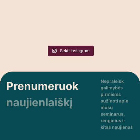
Sekti Instagram
Nepraleisk
Prenumeruok
galimybės
pirmiems
naujienlaiškį
sužinoti apie
mūsų
seminarus,
renginius ir
kitas naujienas