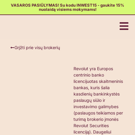
VASAROS PASIŪLYMAS! Su kodu INWEST15 - gaukite 15%
nuolaidą visiems mokymams!
Grįžti prie visų brokerių
Revolut yra Europos
centrinio banko
licencijuotas skaitmeninis
bankas, kuris šalia
kasdienių bankinkystės
paslaugų siūlo ir
investavimo galimybes
(paslaugos teikiamos per
turimą brokerio įmonės
Revolut Securities
licenciją). Daugeliui