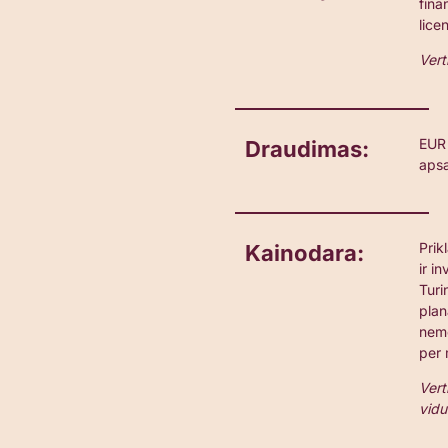
fina
lice
Vert
EUR 
Draudimas:
aps
Prik
Kainodara:
ir i
Turi
plan
nem
per
Vert
vidu