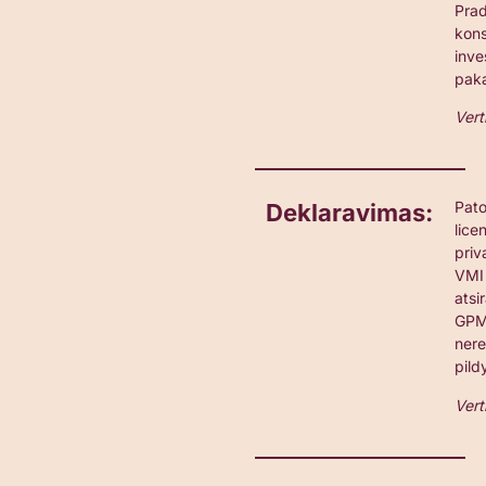
Prad
kon
inve
pak
Vert
Pato
Deklaravimas:
lice
priv
VMI 
atsi
GPM 
nere
pild
Vert