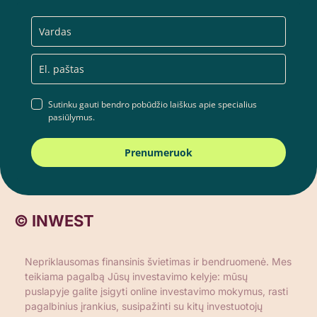
Sutinku gauti bendro pobūdžio laiškus apie specialius
pasiūlymus.
Prenumeruok
© INWEST
Nepriklausomas finansinis švietimas ir bendruomenė. Mes
teikiama pagalbą Jūsų investavimo kelyje: mūsų
puslapyje galite įsigyti online investavimo mokymus, rasti
pagalbinius įrankius, susipažinti su kitų investuotojų