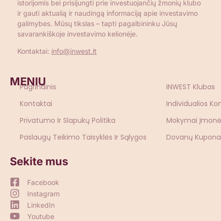
istorijomis bei prisijungti prie investuojančių žmonių klubo
ir gauti aktualią ir naudingą informaciją apie investavimo
galimybes. Mūsų tikslas – tapti pagalbininku Jūsų
savarankiškoje investavimo kelionėje.
Kontaktai:
info@inwest.lt
MENIU
Pagrindinis
INWEST Klubas
Kontaktai
Individualios Ko
Privatumo Ir Slapukų Politika
Mokymai Įmon
Paslaugų Teikimo Taisyklės Ir Sąlygos
Dovanų Kupona
Sekite mus
Facebook
Instagram
LinkedIn
Youtube