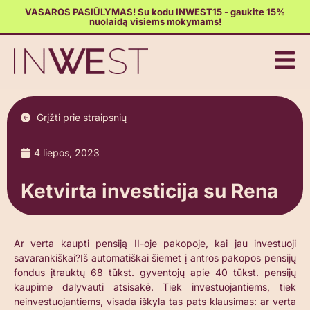
VASAROS PASIŪLYMAS! Su kodu INWEST15 - gaukite 15%
nuolaidą visiems mokymams!
Grįžti prie straipsnių
4 liepos, 2023
Ketvirta investicija su Rena
Ar verta kaupti pensiją II-oje pakopoje, kai jau investuoji
savarankiškai?Iš automatiškai šiemet į antros pakopos pensijų
fondus įtrauktų 68 tūkst. gyventojų apie 40 tūkst. pensijų
kaupime dalyvauti atsisakė. Tiek investuojantiems, tiek
neinvestuojantiems, visada iškyla tas pats klausimas: ar verta