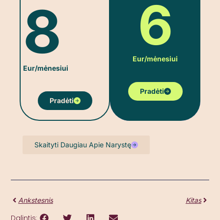
6
8
Eur/mėnesiui
Eur/mėnesiui
Pradėti
Pradėti
Skaityti Daugiau Apie Narystę
Ankstesnis
Kitas
Dalintis: