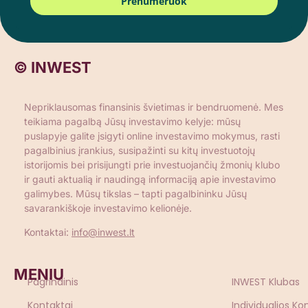
Prenumeruok
© INWEST
Nepriklausomas finansinis švietimas ir bendruomenė. Mes
teikiama pagalbą Jūsų investavimo kelyje: mūsų
puslapyje galite įsigyti online investavimo mokymus, rasti
pagalbinius įrankius, susipažinti su kitų investuotojų
istorijomis bei prisijungti prie investuojančių žmonių klubo
ir gauti aktualią ir naudingą informaciją apie investavimo
galimybes. Mūsų tikslas – tapti pagalbininku Jūsų
savarankiškoje investavimo kelionėje.
Kontaktai:
info@inwest.lt
MENIU
Pagrindinis
INWEST Klubas
Kontaktai
Individualios Ko