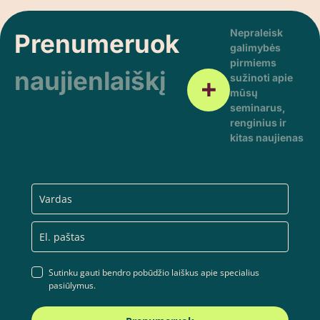
Nepraleisk
Prenumeruok
galimybės
pirmiems
naujienlaiškį
sužinoti apie
mūsų
seminarus,
renginius ir
kitas naujienas
Sutinku gauti bendro pobūdžio laiškus apie specialius
pasiūlymus.