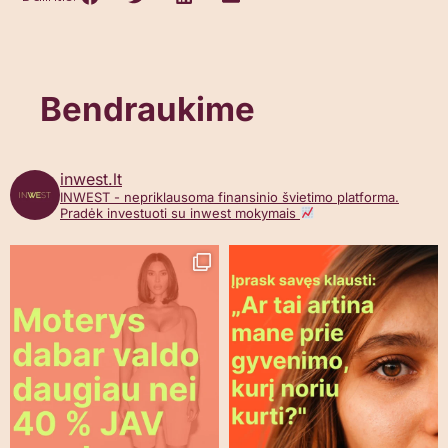
Bendraukime
inwest.lt
INWEST - nepriklausoma finansinio švietimo platforma.
Pradėk investuoti su inwest mokymais