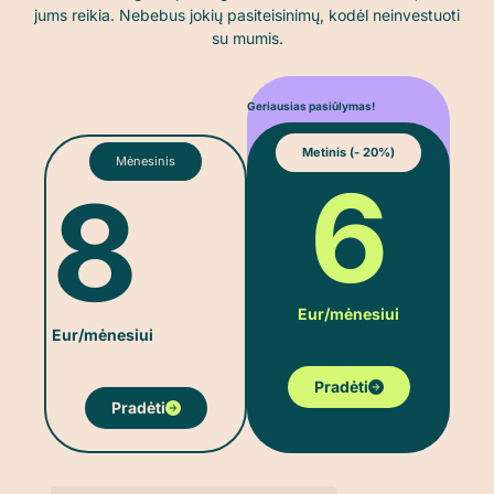
jums reikia.
Nebebus jokių pasiteisinimų, kodėl neinvestuoti
su mumis.
Geriausias pasiūlymas!
Metinis (- 20%)
Mėnesinis
6
8
Eur/mėnesiui
Eur/mėnesiui
Pradėti
Pradėti