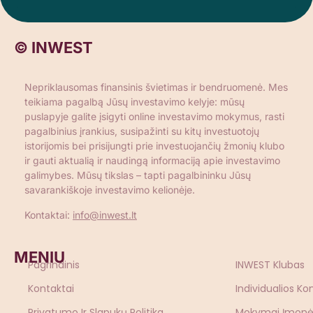
© INWEST
Nepriklausomas finansinis švietimas ir bendruomenė. Mes
teikiama pagalbą Jūsų investavimo kelyje: mūsų
puslapyje galite įsigyti online investavimo mokymus, rasti
pagalbinius įrankius, susipažinti su kitų investuotojų
istorijomis bei prisijungti prie investuojančių žmonių klubo
ir gauti aktualią ir naudingą informaciją apie investavimo
galimybes. Mūsų tikslas – tapti pagalbininku Jūsų
savarankiškoje investavimo kelionėje.
Kontaktai:
info@inwest.lt
MENIU
Pagrindinis
INWEST Klubas
Kontaktai
Individualios Ko
Privatumo Ir Slapukų Politika
Mokymai Įmon