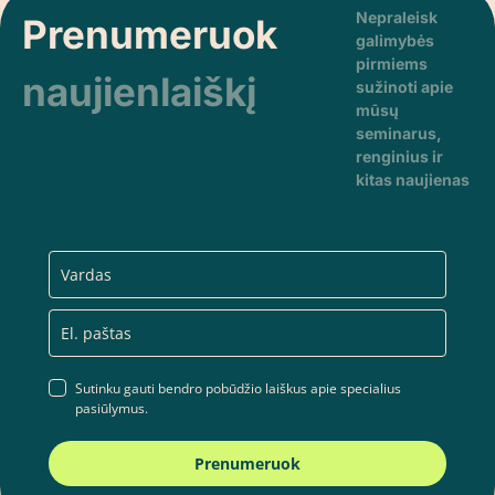
Nepraleisk
Prenumeruok
galimybės
pirmiems
naujienlaiškį
sužinoti apie
mūsų
seminarus,
renginius ir
kitas naujienas
Sutinku gauti bendro pobūdžio laiškus apie specialius
pasiūlymus.
Prenumeruok