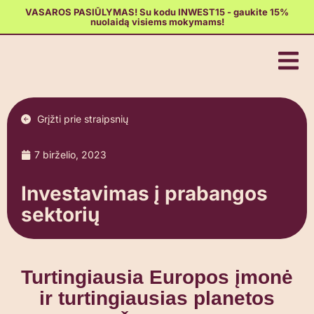
VASAROS PASIŪLYMAS! Su kodu INWEST15 - gaukite 15%
nuolaidą visiems mokymams!
Grįžti prie straipsnių
7 birželio, 2023
Investavimas į prabangos
sektorių
Turtingiausia Europos įmonė
ir turtingiausias planetos