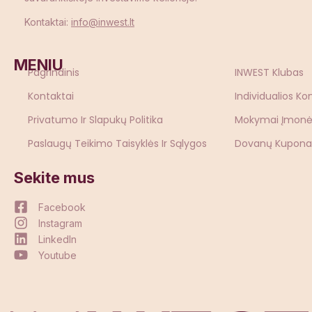
Kontaktai:
info@inwest.lt
MENIU
Pagrindinis
INWEST Klubas
Kontaktai
Individualios Ko
Privatumo Ir Slapukų Politika
Mokymai Įmon
Paslaugų Teikimo Taisyklės Ir Sąlygos
Dovanų Kupona
Sekite mus
Facebook
Instagram
LinkedIn
Youtube