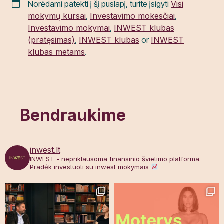
Norėdami patekti į šį puslapį, turite įsigyti
Visi
mokymų kursai
,
Investavimo mokesčiai
,
Investavimo mokymai
,
INWEST klubas
(pratęsimas)
,
INWEST klubas
or
INWEST
klubas metams
.
Bendraukime
inwest.lt
INWEST - nepriklausoma finansinio švietimo platforma.
Pradėk investuoti su inwest mokymais