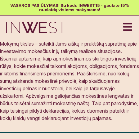
VASAROS PASIŪLYMAS! Su kodu INWEST15 - gaukite 15%
nuolaidą visiems mokymams!
Mokymų tikslas – suteikti Jums aiškų ir praktišką supratimą apie
investavimo mokesčius ir jų taikymą realiose situacijose.
Išsamiai aptarsime, kaip apmokestinamos skirtingos investicijų
rūšys, kokie mokesčiai taikomi akcijoms, obligacijoms, fondams
ir kitoms finansinėms priemonėms. Paaiškinsime, nuo kokių
sumų atsiranda mokestinė prievolė, kaip skaičiuojamas
investicijų pelnas ir nuostoliai, bei kaip jie tarpusavyje
užskaitomi. Apžvelgsime galiojančias mokestines lengvatas ir
būdus teisėtai sumažinti mokestinę naštą. Taip pat parodysime,
kaip teisingai pildyti deklaracijas, kokius duomenis pateikti ir
kokių klaidų vengti deklaruojant investicijų pajamas.