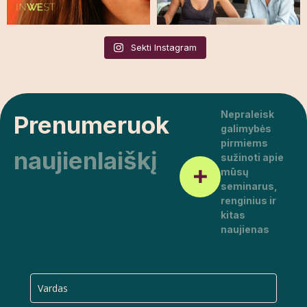
Sekti Instagram
Nepraleisk
Prenumeruok
galimybės
pirmiems
naujienlaiškį
sužinoti apie
mūsų
seminarus,
renginius ir
kitas
naujienas