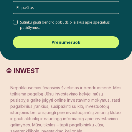
Sutinku gauti bendro pobūdžio laiškus apie specialius
pasiūlymus.
Prenumeruok
© INWEST
Nepriklausomas finansinis švietimas ir bendruomenė. Mes
teikiama pagalbą Jūsų investavimo kelyje: mūsų
puslapyje galite įsigyti online investavimo mokymus, rasti
pagalbinius įrankius, susipažinti su kitų investuotojų
istorijomis bei prisijungti prie investuojančių žmonių klubo
ir gauti aktualią ir naudingą informaciją apie investavimo
galimybes. Mūsų tikslas – tapti pagalbininku Jūsų
savarankiškoje investavimo kelionėje.