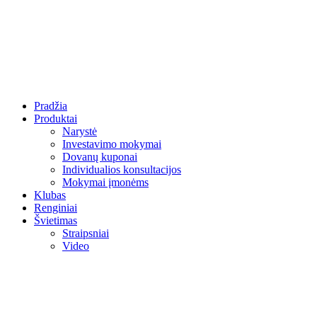
Pradžia
Produktai
Narystė
Investavimo mokymai
Dovanų kuponai
Individualios konsultacijos
Mokymai įmonėms
Klubas
Renginiai
Švietimas
Straipsniai
Video