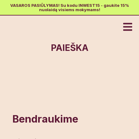
VASAROS PASIŪLYMAS! Su kodu INWEST15 - gaukite 15%
nuolaidą visiems mokymams!
PAIEŠKA
Bendraukime