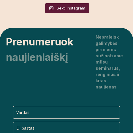
Sekti Instagram
Nepraleisk
Prenumeruok
galimybės
pirmiems
naujienlaiškį
sužinoti apie
mūsų
seminarus,
renginius ir
kitas
naujienas