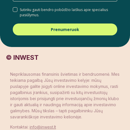
Sutinku gauti bendro pobūdžio laiškus apie specialius
pasiūlymus.
Prenumeruok
© INWEST
Nepriklausomas finansinis švietimas ir bendruomenė. Mes
teikiama pagalbą Jūsų investavimo kelyje: mūsų
puslapyje galite įsigyti online investavimo mokymus, rasti
pagalbinius įrankius, susipažinti su kitų investuotojų
istorijomis bei prisijungti prie investuojančių žmonių klubo
ir gauti aktualią ir naudingą informaciją apie investavimo
galimybes. Mūsų tikslas – tapti pagalbininku Jūsų
savarankiškoje investavimo kelionėje.
Kontaktai:
info@inwest.lt