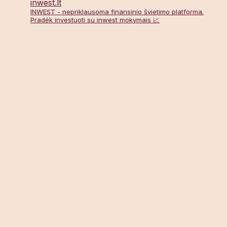
inwest.lt
INWEST - nepriklausoma finansinio švietimo platforma.
Pradėk investuoti su inwest mokymais 📈