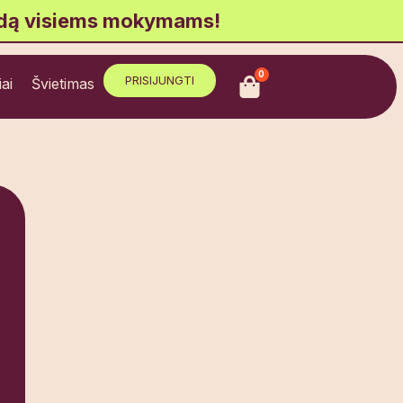
idą visiems mokymams!
0
PRISIJUNGTI
ai
Švietimas