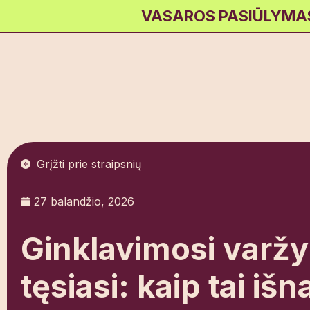
VASAROS PASIŪLYMAS! 
Grįžti prie straipsnių
27 balandžio, 2026
Ginklavimosi varž
tęsiasi: kaip tai iš