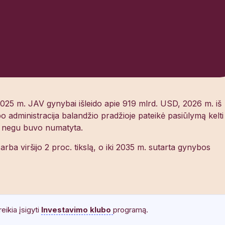
2025 m. JAV gynybai išleido apie 919 mlrd. USD, 2026 m. iš
administracija balandžio pradžioje pateikė pasiūlymą kelti
au negu buvo numatyta.
 arba viršijo 2 proc. tikslą, o iki 2035 m. sutarta gynybos
reikia įsigyti
Investavimo klubo
programą.