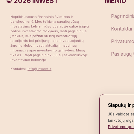
©
2026
INWEST
MENIU
Pagrindini
Nepriklausomas finansinis švietimas ir
bendruomenė. Mes teikiama pagalbą Jūsų
investavimo kelyje: mūsų puslapyje galite įsigyti
Kontaktai
online investavimo mokymus, rasti pagalbinius
įrankius, susipažinti su kitų investuotojų
Privatumo 
istorijomis bei prisijungti prie investuojančių
žmonių klubo ir gauti aktualią ir naudingą
informaciją apie investavimo galimybes. Mūsų
Paslaugų t
tikslas – tapti pagalbininku Jūsų savarankiškoje
investavimo kelionėje.
Kontaktai:
info@inwest.lt
Slapukų ir
Jūs valdote s
lankytojų elgs
Privatumo poli