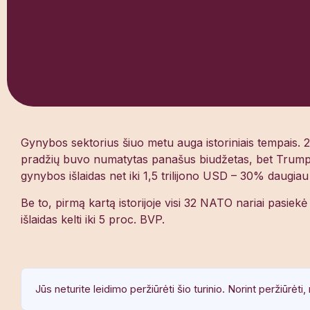
Gynybos sektorius šiuo metu auga istoriniais tempais. 
pradžių buvo numatytas panašus biudžetas, bet Trumpo 
gynybos išlaidas net iki 1,5 trilijono USD – 30% daugi
Be to, pirmą kartą istorijoje visi 32 NATO nariai pasiekė
išlaidas kelti iki 5 proc. BVP.
Jūs neturite leidimo peržiūrėti šio turinio. Norint peržiūrėti, 