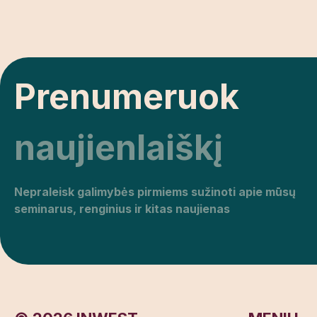
Prenumeruok
naujienlaiškį
Nepraleisk galimybės pirmiems sužinoti apie mūsų
seminarus, renginius ir kitas naujienas