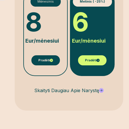
Mėnesinis
Metinis ( -25%)
8
6
Eur/mėnesiui
Eur/mėnesiui
Pradėti
Pradėti
Skaityti Daugiau Apie Narystę