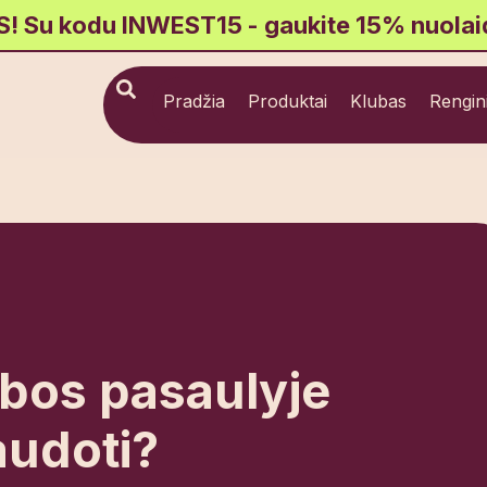
Su kodu INWEST15 - gaukite 15% nuola
Pradžia
Produktai
Klubas
Rengini
ybos pasaulyje
naudoti?