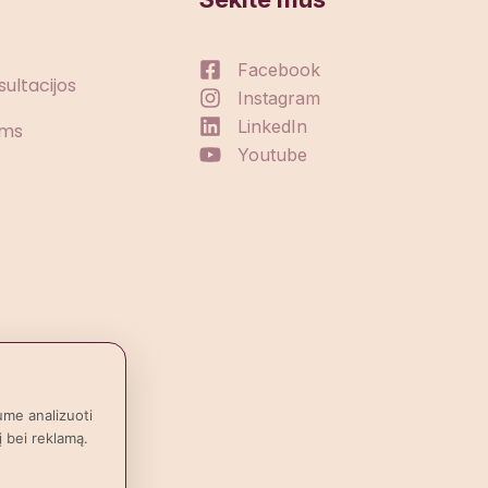
Facebook
sultacijos
Instagram
LinkedIn
ėms
Youtube
ume analizuoti
į bei reklamą.